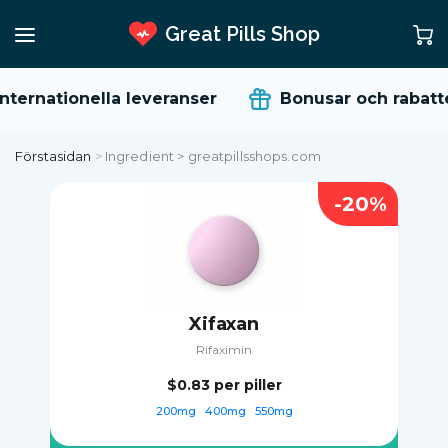
Great Pills Shop
Internationella leveranser
Bonusar och rabatt
Förstasidan
>
Ingredient > greatpillsshops.com
-20%
Xifaxan
Rifaximin
$0.83
per piller
200mg
400mg
550mg