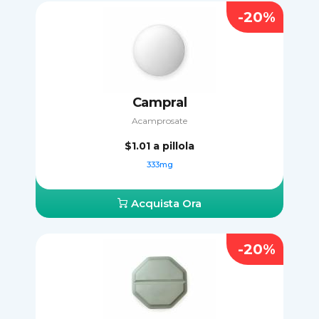
-20%
Campral
Acamprosate
$1.01
a pillola
333mg
Acquista Ora
-20%