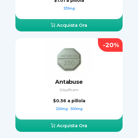
$1.01
a pillola
333mg
Acquista Ora
-20%
Antabuse
Disulfiram
$0.56
a pillola
250mg
500mg
Acquista Ora