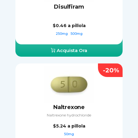
Disulfiram
$0.46
a pillola
250mg
500mg
Acquista Ora
-20%
Naltrexone
Naltrexone hydrochloride
$5.24
a pillola
50mg