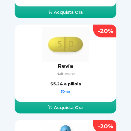
Acquista Ora
-20%
Revia
Naltrexone
$5.24
a pillola
50mg
Acquista Ora
-20%