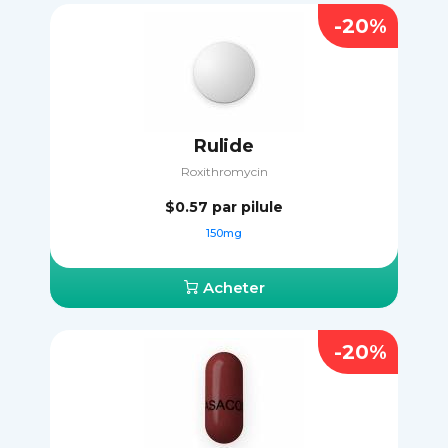
-20%
Rulide
Roxithromycin
$0.57
par pilule
150mg
Acheter
-20%