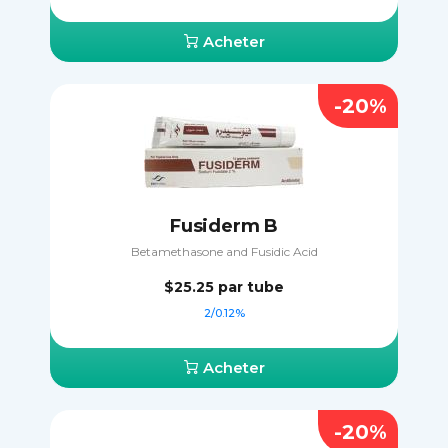
Acheter
-20%
Fusiderm B
Betamethasone and Fusidic Acid
$25.25
par tube
2/0.12%
Acheter
-20%