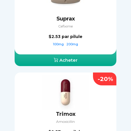
Suprax
Cefixime
$2.53
par pilule
100mg
200mg
Acheter
-20%
Trimox
Amoxicillin