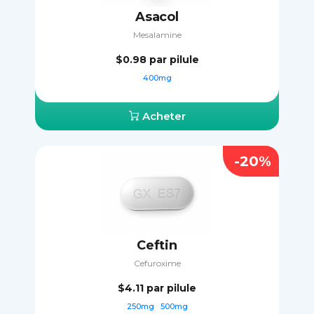
Asacol
Mesalamine
$0.98
par pilule
400mg
Acheter
-20%
Ceftin
Cefuroxime
$4.11
par pilule
250mg
500mg