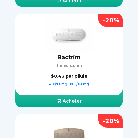
Acheter
-20%
Bactrim
Trimethoprim
$0.43
par pilule
400/80mg
800/160mg
Acheter
-20%