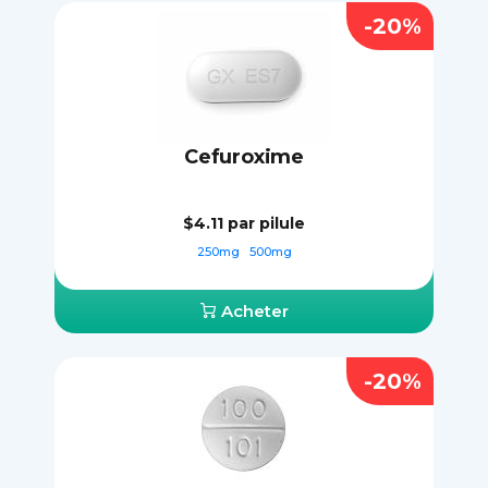
-20%
Cefuroxime
$4.11
par pilule
250mg
500mg
Acheter
-20%