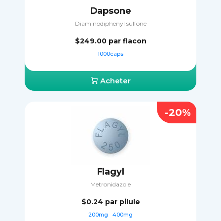
Dapsone
Diaminodiphenyl sulfone
$249.00
par flacon
1000caps
Acheter
-20%
Flagyl
Metronidazole
$0.24
par pilule
200mg
400mg