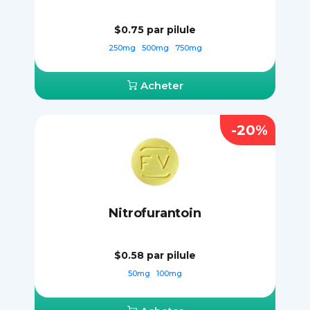
$0.75
par pilule
250mg
500mg
750mg
Acheter
-20%
Nitrofurantoin
$0.58
par pilule
50mg
100mg