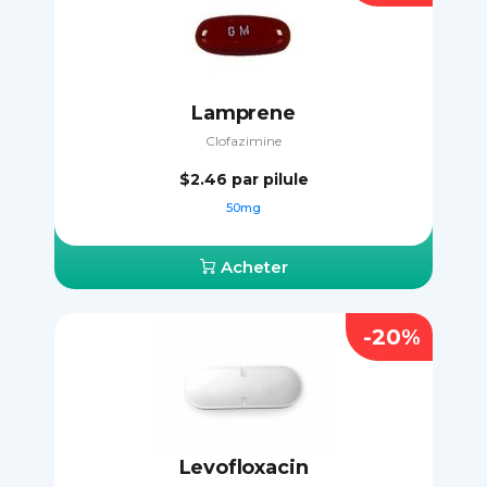
Lamprene
Clofazimine
$2.46
par pilule
50mg
Acheter
-20%
Levofloxacin