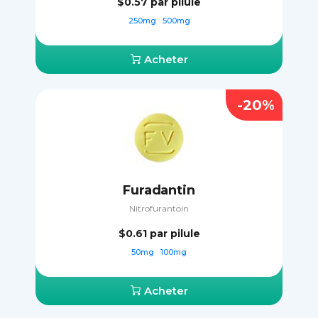
$0.57
par pilule
250mg
500mg
Acheter
-20%
Furadantin
Nitrofurantoin
$0.61
par pilule
50mg
100mg
Acheter