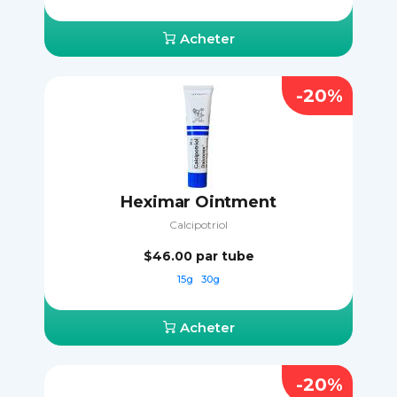
Acheter
-20%
Heximar Ointment
Calcipotriol
$46.00
par tube
15g
30g
Acheter
-20%