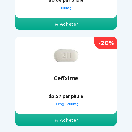
$0.06
par pilule
100mg
Acheter
-20%
Cefixime
$2.57
par pilule
100mg
200mg
Acheter