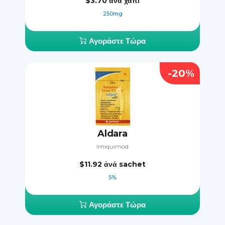
$3.70
ἀνά χάπι
250mg
Αγοράστε Τώρα
-20%
Aldara
Imiquimod
$11.92
ἀνά sachet
5%
Αγοράστε Τώρα