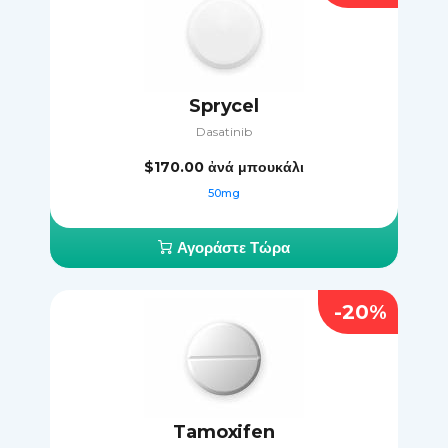
Sprycel
Dasatinib
$170.00
ἀνά μπουκάλι
50mg
Αγοράστε Τώρα
-20%
Tamoxifen