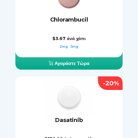
Chlorambucil
$3.67
ἀνά χάπι
2mg
5mg
Αγοράστε Τώρα
-20%
Dasatinib