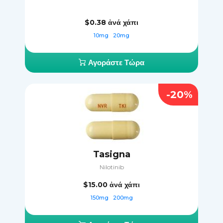
$0.38
ἀνά χάπι
10mg
20mg
Αγοράστε Τώρα
-20%
Tasigna
Nilotinib
$15.00
ἀνά χάπι
150mg
200mg