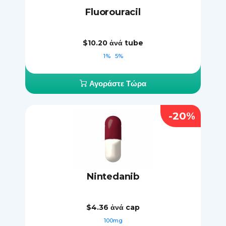
Fluorouracil
$10.20
ἀνά tube
1%
5%
Αγοράστε Τώρα
-20%
Nintedanib
$4.36
ἀνά cap
100mg