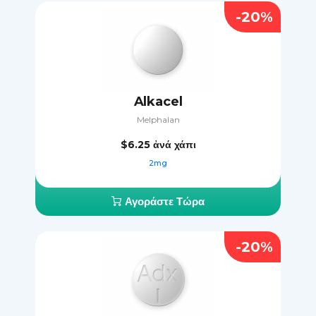
-20%
Alkacel
Melphalan
$6.25
ἀνά χάπι
2mg
Αγοράστε Τώρα
-20%