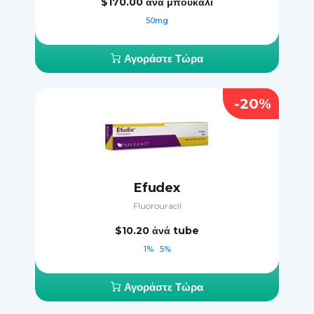
$170.00
ἀνά μπουκάλι
50mg
Αγοράστε Τώρα
-20%
Efudex
Fluorouracil
$10.20
ἀνά tube
1%
5%
Αγοράστε Τώρα