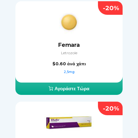
-20%
Femara
Letrozole
$0.60
ἀνά χάπι
2,5mg
Αγοράστε Τώρα
-20%