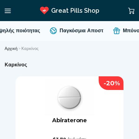
Great Pills Shop
λής ποιότητας
Παγκόσμια Αποστ
Μπόνους 
Αρχική
>
Καρκίνος
Καρκίνος
-20%
Abiraterone