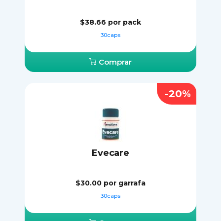
$38.66
por pack
30caps
Comprar
-20%
Evecare
$30.00
por garrafa
30caps