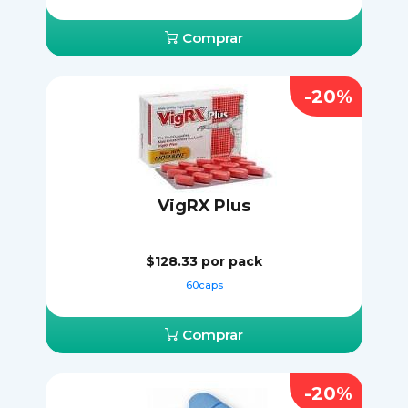
Comprar
-20%
VigRX Plus
$128.33
por pack
60caps
Comprar
-20%