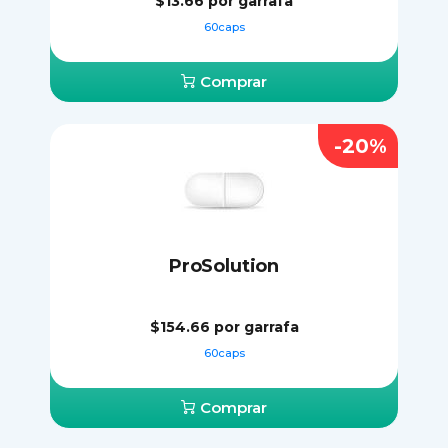
$13.66
por garrafa
60caps
Comprar
-20%
ProSolution
$154.66
por garrafa
60caps
Comprar