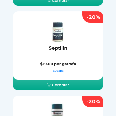
Comprar
-20%
Septilin
$19.00
por garrafa
60caps
Comprar
-20%