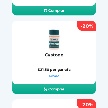
Comprar
-20%
Cystone
$21.50
por garrafa
60caps
Comprar
-20%