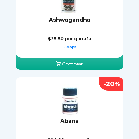
Ashwagandha
$25.50
por garrafa
60caps
Comprar
-20%
Abana