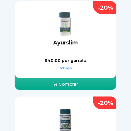
-20%
Ayurslim
$40.00
por garrafa
60caps
Comprar
-20%