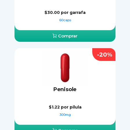
$30.00
por garrafa
60caps
Comprar
-20%
Penisole
$1.22
por pílula
300mg