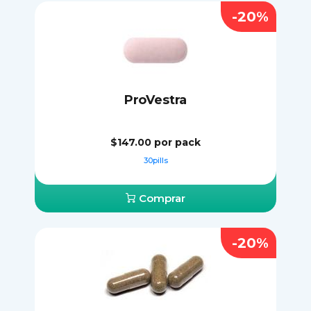
-20%
ProVestra
$147.00
por pack
30pills
Comprar
-20%