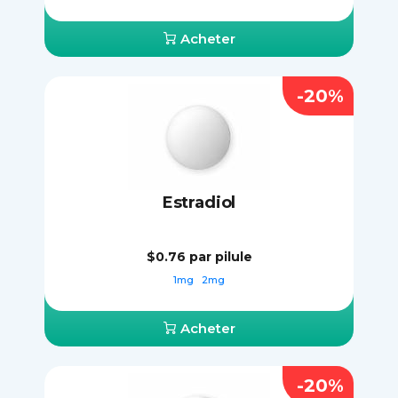
Acheter
-20%
Estradiol
$0.76
par pilule
1mg
2mg
Acheter
-20%