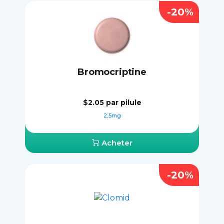
-20%
Bromocriptine
$2.05
par pilule
2,5mg
Acheter
-20%