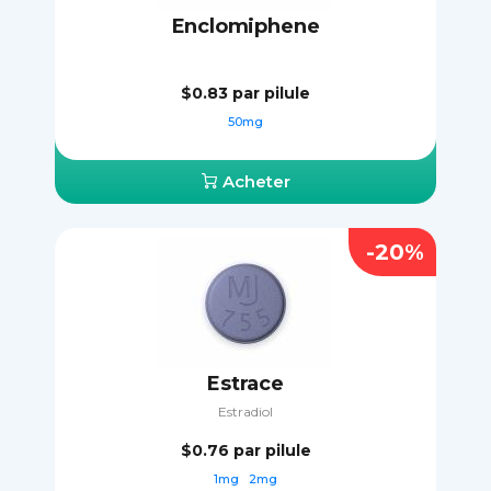
Enclomiphene
$0.83
par pilule
50mg
Acheter
-20%
Estrace
Estradiol
$0.76
par pilule
1mg
2mg