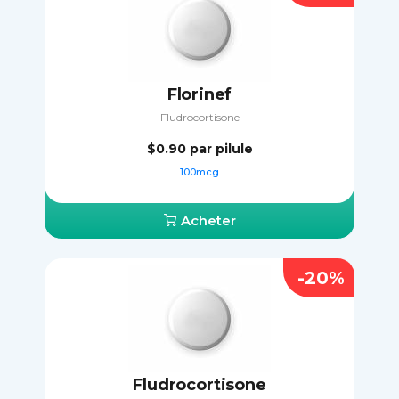
Florinef
Fludrocortisone
$0.90
par pilule
100mcg
Acheter
-20%
Fludrocortisone