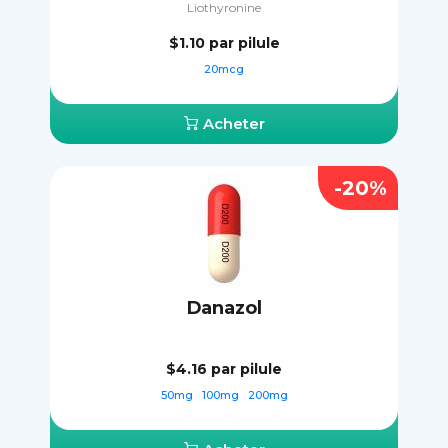
Liothyronine
$1.10
par pilule
20mcg
Acheter
-20%
Danazol
$4.16
par pilule
50mg
100mg
200mg