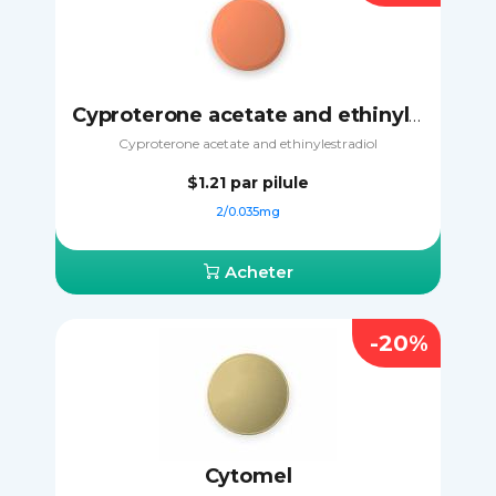
Cyproterone acetate and ethinylestradiol
Cyproterone acetate and ethinylestradiol
$1.21
par pilule
2/0.035mg
Acheter
-20%
Cytomel