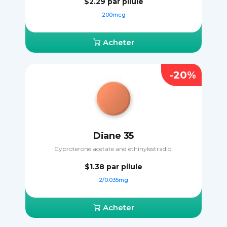
$2.29
par pilule
200mcg
Acheter
-20%
Diane 35
Cyproterone acetate and ethinylestradiol
$1.38
par pilule
2/0.035mg
Acheter