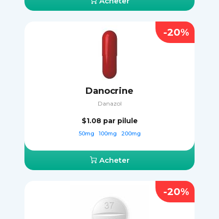
Acheter
-20%
Danocrine
Danazol
$1.08
par pilule
50mg
100mg
200mg
Acheter
-20%