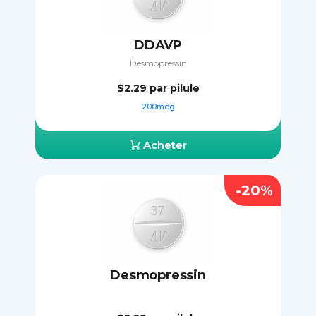
DDAVP
Desmopressin
$2.29
par pilule
200mcg
Acheter
-20%
Desmopressin