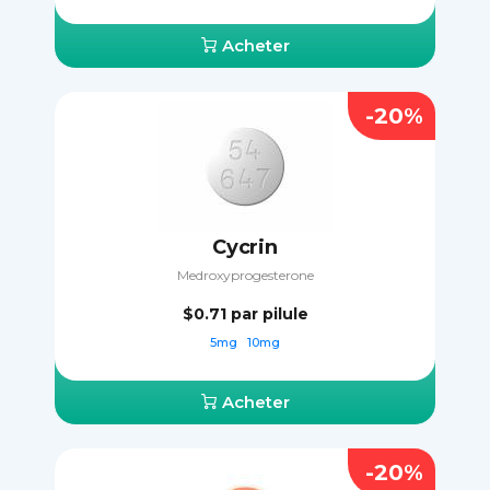
Acheter
-20%
Cycrin
Medroxyprogesterone
$0.71
par pilule
5mg
10mg
Acheter
-20%