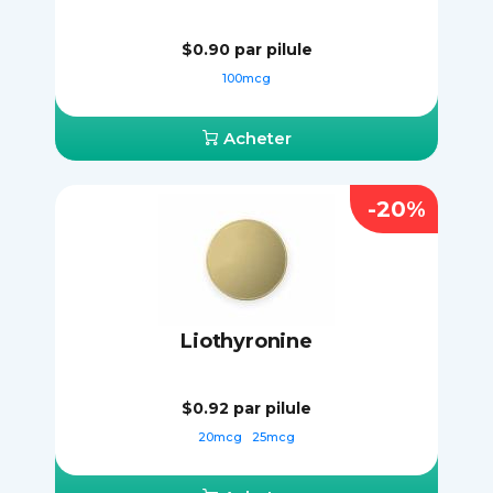
$0.90
par pilule
100mcg
Acheter
-20%
Liothyronine
$0.92
par pilule
20mcg
25mcg