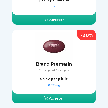
$9.69
par sachet
1%
Acheter
-20%
Brand Premarin
Conjugated Estrogens
$3.52
par pilule
0,625mg
Acheter