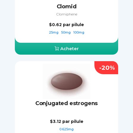
Clomid
Clomiphene
$0.62
par pilule
25mg
50mg
100mg
Acheter
-20%
Conjugated estrogens
$3.12
par pilule
0.625mg