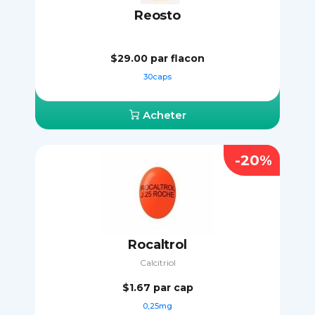
Reosto
$29.00
par flacon
30caps
Acheter
-20%
Rocaltrol
Calcitriol
$1.67
par cap
0,25mg