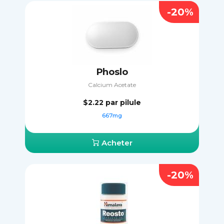
-20%
Phoslo
Calcium Acetate
$2.22
par pilule
667mg
Acheter
-20%