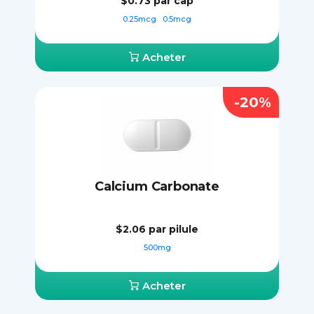
$0.73
par cap
0.25mcg
0.5mcg
Acheter
-20%
Calcium Carbonate
$2.06
par pilule
500mg
Acheter