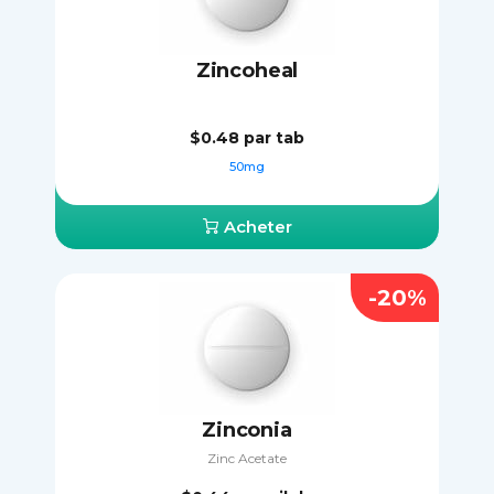
Zincoheal
$0.48
par tab
50mg
Acheter
-20%
Zinconia
Zinc Acetate