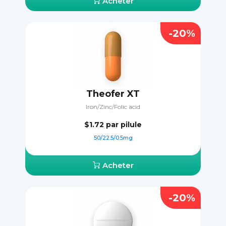
Acheter
-20%
Theofer XT
Iron/Zinc/Folic acid
$1.72
par pilule
50/22.5/0.5mg
Acheter
-20%