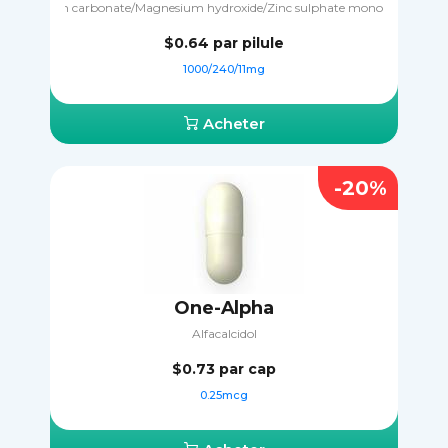
Calcium carbonate/Magnesium hydroxide/Zinc sulphate monohydrate
$0.64
par pilule
1000/240/11mg
Acheter
-20%
One-Alpha
Alfacalcidol
$0.73
par cap
0.25mcg