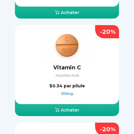
Acheter
-20%
Vitamin C
Ascorbic Acid
$0.34
par pilule
500mg
Acheter
-20%